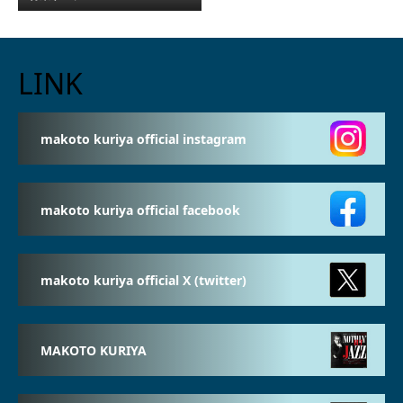
LINK
makoto kuriya official instagram
makoto kuriya official facebook
makoto kuriya official X (twitter)
MAKOTO KURIYA