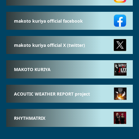
makoto kuriya official facebook
makoto kuriya official X (twitter)
MAKOTO KURIYA
ACOUTIC WEATHER REPORT project
RHYTHMATRIX