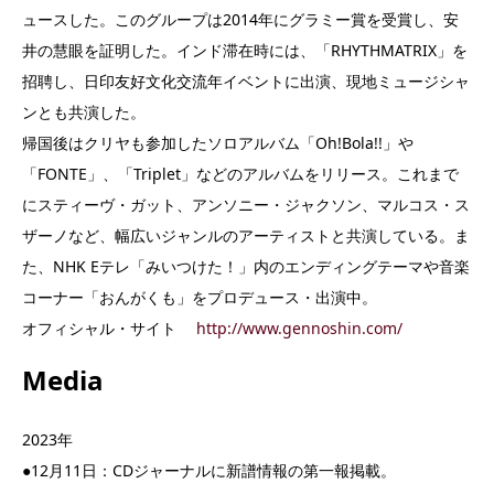
ュースした。このグループは2014年にグラミー賞を受賞し、安
井の慧眼を証明した。インド滞在時には、「RHYTHMATRIX」を
招聘し、日印友好文化交流年イベントに出演、現地ミュージシャ
ンとも共演した。
帰国後はクリヤも参加したソロアルバム「Oh!Bola!!」や
「FONTE」、「Triplet」などのアルバムをリリース。これまで
にスティーヴ・ガット、アンソニー・ジャクソン、マルコス・ス
ザーノなど、幅広いジャンルのアーティストと共演している。ま
た、NHK Eテレ「みいつけた！」内のエンディングテーマや音楽
コーナー「おんがくも」をプロデュース・出演中。
オフィシャル・サイト
http://www.gennoshin.com/
Media
2023年
●12月11日：CDジャーナルに新譜情報の第一報掲載。