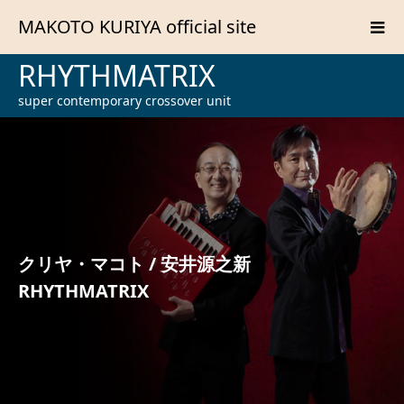
MAKOTO KURIYA official site
RHYTHMATRIX
super contemporary crossover unit
クリヤ・マコト / 安井源之新
RHYTHMATRIX