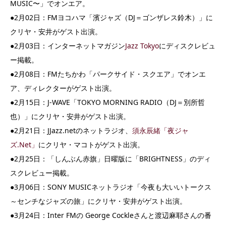
MUSIC〜」でオンエア。
●2月02日：FMヨコハマ「濱ジャズ（DJ＝ゴンザレス鈴木）」に
クリヤ・安井がゲスト出演。
●2月03日：インターネットマガジン
Jazz Tokyo
にディスクレビュ
ー掲載。
●2月08日：FMたちかわ「パークサイド・スクエア」でオンエ
ア、ディレクターがゲスト出演。
●2月15日：J-WAVE「TOKYO MORNING RADIO（DJ＝別所哲
也）」にクリヤ・安井がゲスト出演。
●2月21日：JJazz.netのネットラジオ、
須永辰緒「夜ジャ
ズ.Net」
にクリヤ・マコトがゲスト出演。
●2月25日：「しんぶん赤旗」日曜版に「BRIGHTNESS」のディ
スクレビュー掲載。
●3月06日：SONY MUSICネットラジオ「今夜も大いいトークス
～センチなジャズの旅」にクリヤ・安井がゲスト出演。
●3月24日：Inter FMの George Cockleさんと渡辺麻耶さんの番