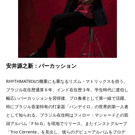
安井源之新：パーカッション
RHYTHMATRIXの幾重にも重なるリズム・マトリックスを担う。
ブラジル在住歴通算６年、インド在住歴３年。学生時代に渡伯し
幅広いパーカッションを習得後、プロ奏者として第一線で活躍。
特にブラジル音楽特有の打楽器「パンデイロ」の世界的第一人者
として知られる。ブラジル在住時はフィロー・マシャードとの双
頭アルバム「F to G」を現地でリリース。またインストグループ
「Trio Corrente」を見出し、彼らのデビューアルバムをプロデ