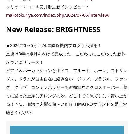
クリヤ・マコト＆安井源之新インタビュー：
makotokuriya.com/index.php/2024/07/05/interview/
New Release: BRIGHTNESS
★2024年3～6月：JAL国際線機内プログラム採用！
足掛け3年の歳月をかけて完成した、こだわりにこだわった新作
がついにリリース！
ピアノ＆パーカッションとボイス、フルート、ホーン、ストリン
グス、ドラムが自由自在に絡み合い、ジャズ、ブラジル、ファン
ク、クラブ、コンテンポラリーを縦横無尽にクロスオーバー。凝
りに凝った重厚なアレンジの妙。どこまでも果てしなく舞い上が
るような、血沸き肉躍る熱～いRHYTHMATRIXサウンドを是非お
聴きください！