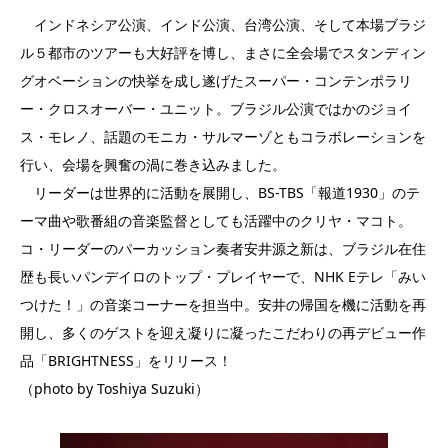
インドネシア公演、インド公演、台湾公演、そして本場ブラジ
ル５都市のツアーも大好評を博し、まさに全会場でスタンディン
グオベーションの快挙を成し遂げたスーパー・コンテンポラリ
ー・クロスオーバー・ユニット。ブラジル公演ではかのジョイ
ス・モレノ、話題のモニカ・サルマーゾともコラボレーションを
行い、会場を興奮の渦に巻き込みました。
リーダーは世界的に活動を展開し、BS-TBS「報道1930」のテ
ーマ曲や歌番組の音楽監督としても活躍中のクリヤ・マコト。
コ・リーダーのパーカッション奏者安井源之新は、ブラジル在住
歴も長いパンデイロのトップ・プレイヤーで、NHK Eテレ「みい
つけた！」の音楽コーナーを担当中。安井の帰国を機に活動を再
開し、多くのゲストを迎え凝りに凝ったこだわりの再デビュー作
品「BRIGHTNESS」をリリース！
（photo by Toshiya Suzuki）