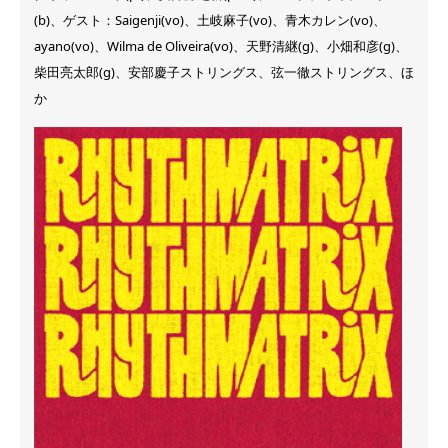
(b)、ゲスト：Saigenji(vo)、土岐麻子(vo)、青木カレン(vo)、
ayano(vo)、Wilma de Oliveira(vo)、天野清継(g)、小畑和彦(g)、
柴田亮太郎(g)、安部慶子ストリングス、弦一徹ストリングス、ほ
か