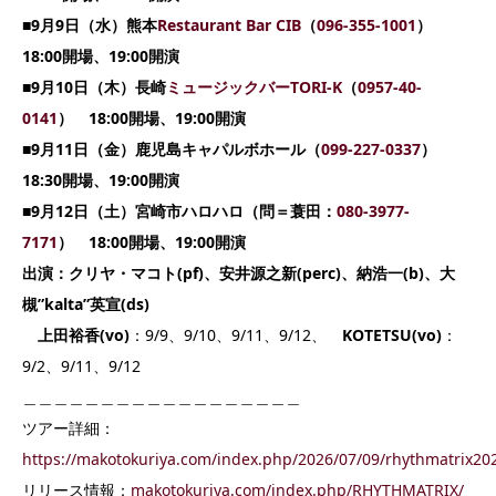
■9月9日（水）
熊本
Restaurant Bar CIB
（
096-355-1001
）
18:00開場、19:00開演
■9月10日（木）
長崎
ミュージックバーTORI-K
（
0957-40-
0141
）
18:00開場、19:00開演
■9月11日（金）
鹿児島キャパルボホール（
099-227-0337
）
18:30開場、19:00開演
■9月12日（土）
宮崎市ハロハロ（問＝蓑田：
080-3977-
7171
）
18:00開場、19:00開演
出演：クリヤ・マコト(pf)、安井源之新(perc)、納浩一(b)、大
槻”kalta”英宣(ds)
上田裕香(vo)
：9/9、9/10、9/11、9/12、
KOTETSU(vo)
：
9/2、9/11、9/12
＿＿＿＿＿＿＿＿＿＿＿＿＿＿＿＿＿＿
ツアー詳細：
https://makotokuriya.com/index.php/2026/07/09/rhythmatrix20
リリース情報：
makotokuriya.com/index.php/RHYTHMATRIX/