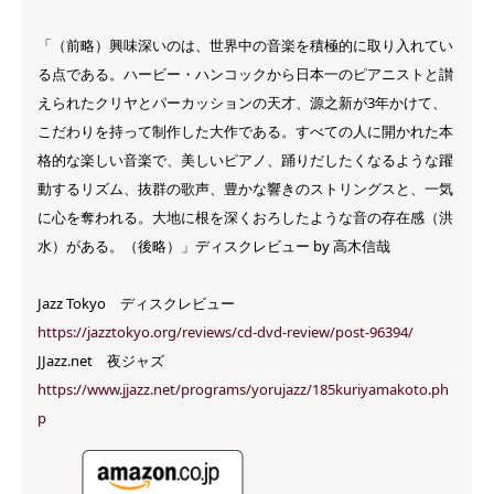
「（前略）興味深いのは、世界中の音楽を積極的に取り入れてい
る点である。ハービー・ハンコックから日本一のピアニストと讃
えられたクリヤとパーカッションの天才、源之新が3年かけて、
こだわりを持って制作した大作である。すべての人に開かれた本
格的な楽しい音楽で、美しいピアノ、踊りだしたくなるような躍
動するリズム、抜群の歌声、豊かな響きのストリングスと、一気
に心を奪われる。大地に根を深くおろしたような音の存在感（洪
水）がある。（後略）」ディスクレビュー by 高木信哉
Jazz Tokyo ディスクレビュー
https://jazztokyo.org/reviews/cd-dvd-review/post-96394/
JJazz.net 夜ジャズ
https://www.jjazz.net/programs/yorujazz/185kuriyamakoto.ph
p