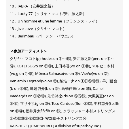
10．JABRA （安井源之新）
11．Lucky 77（クリヤ・マコト/安井源之新）
12．Un homme et une femme（フランシス・レイ）
13．Jive Love（クリヤ・マコト）
14．Berimbau（バーデン・パウエル）
＜参加アーティスト＞
クリヤ・マコト(p,rhodes on ①～⑭), 安井源之新(perc on ①～
⑭), KOTETSU(vo on ⑤⑨), 上田裕香(vo on ①⑭), マルセロ木村
(vo,g on ④⑩), Mônica Salmaso(vo on ⑧), VieVie(vo on ⑫),
Benjamin Legrand(vo on ⑫), 納浩一(b on ①②⑤⑩⑬), 早川哲也
(b on ⑧⑨), 鳥越啓介(b on ⑥), 高橋佳輝(b on ⑭), Daniel
Baeder(ds on ①②⑩), 則竹裕之(ds on ⑤⑥⑬), 大槻英宣(ds on
⑧⑨), マサ小浜(g on ⑥), Teco Cardoso(flon ②⑩), 中村恵介(tp,flh
on ⑥⑭), 松井秀太郎(flh on ⑬), クラッシャー木村ストリングス
②④⑤⑥⑧⑨⑩⑫⑬, 安部慶子ストリングス⑭
KATS-1023 (JUMP WORLD, a division of superboy Inc.)