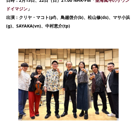
日時：2月15日、22日（日）21:00 NHK-FM「
望海風斗のサウン
ドイマジン
」
出演：クリヤ・マコト(pf)、鳥越啓介(b)、松山修(ds)、マサ小浜
(g)、SAYAKA(vn)、中村恵介(tp)