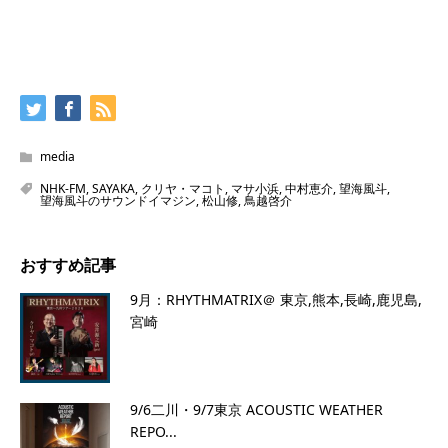
media
NHK-FM
,
SAYAKA
,
クリヤ・マコト
,
マサ小浜
,
中村恵介
,
望海風斗
,
望海風斗のサウンドイマジン
,
松山修
,
鳥越啓介
おすすめ記事
9月：RHYTHMATRIX＠ 東京,熊本,長崎,鹿児島,
宮崎
9/6二川・9/7東京 ACOUSTIC WEATHER
REPO...