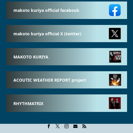
makoto kuriya official facebook
makoto kuriya official X (twitter)
MAKOTO KURIYA
ACOUTIC WEATHER REPORT project
RHYTHMATRIX