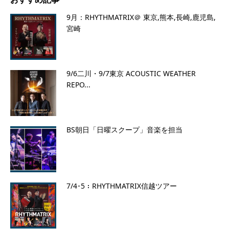
9月：RHYTHMATRIX＠ 東京,熊本,長崎,鹿児島,
宮崎
9/6二川・9/7東京 ACOUSTIC WEATHER
REPO...
BS朝日「日曜スクープ」音楽を担当
7/4･5：RHYTHMATRIX信越ツアー