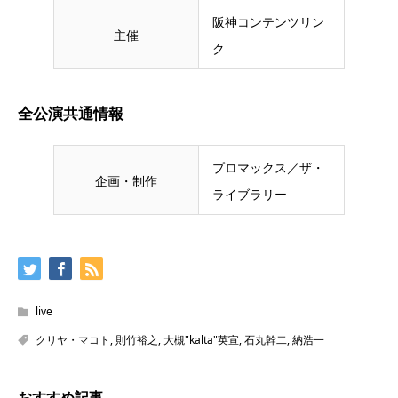
阪神コンテンツリン
主催
ク
全公演共通情報
プロマックス／ザ・
企画・制作
ライブラリー
live
クリヤ・マコト
,
則竹裕之
,
大槻"kalta"英宣
,
石丸幹二
,
納浩一
おすすめ記事