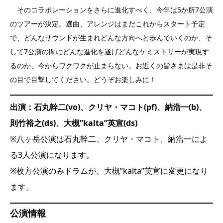
そのコラボレーションをさらに進化すべく、今年は5か所7公演
のツアーが決定。選曲、アレンジはまだこれからスタート予定
で、どんなサウンドが生まれどんな方向へと歩んでいくのか、そ
して7公演の間にどんな進化を遂げどんなケミストリーが実現す
るのか、今からワクワクが止まらない。お近くの皆さまは是非そ
の目で目撃してください。どうぞお楽しみに！
出演：石丸幹二(vo)、クリヤ・マコト(pf)、納浩一(b)、
則竹裕之(ds)、大槻”kalta”英宣(ds)
※八ヶ岳公演は石丸幹二、クリヤ・マコト、納浩一によ
る3人公演になります。
※枚方公演のみドラムが、大槻”kalta”英宣に変更になり
ます。
公演情報