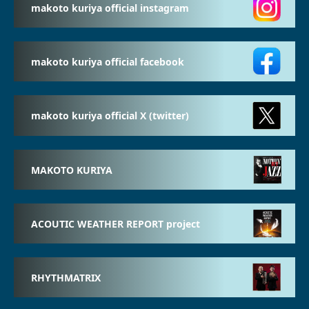
makoto kuriya official instagram
makoto kuriya official facebook
makoto kuriya official X (twitter)
MAKOTO KURIYA
ACOUTIC WEATHER REPORT project
RHYTHMATRIX