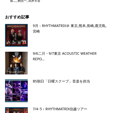
俊二
,
納浩一
,
高井天音
おすすめ記事
9月：RHYTHMATRIX＠ 東京,熊本,長崎,鹿児島,
宮崎
9/6二川・9/7東京 ACOUSTIC WEATHER
REPO...
BS朝日「日曜スクープ」音楽を担当
7/4･5：RHYTHMATRIX信越ツアー