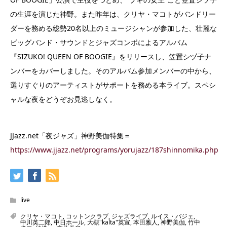
の生涯を演じた神野。また昨年は、クリヤ・マコトがバンドリー
ダーを務める総勢20名以上のミュージシャンが参加した、壮麗な
ビッグバンド・サウンドとジャズコンボによるアルバム
『SIZUKO! QUEEN OF BOOGIE』をリリースし、笠置シヅ子ナ
ンバーをカバーしました。そのアルバム参加メンバーの中から、
選りすぐりのアーティストがサポートを務める本ライブ。スペシ
ャルな夜をどうぞお見逃しなく。
JJazz.net「夜ジャズ」神野美伽特集＝
https://www.jjazz.net/programs/yorujazz/187shinnomika.php
live
クリヤ・マコト
,
コットンクラブ
,
ジャズライブ
,
ルイス・バジェ
,
中川英二郎
,
中日ホール
,
大槻"kalta"英宣
,
本田雅人
,
神野美伽
,
竹中