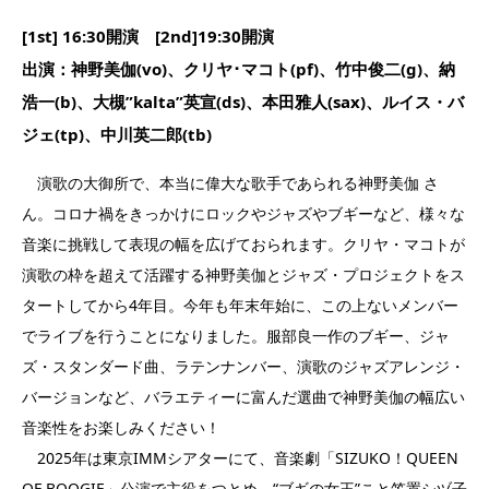
[1st] 16:30開演 [2nd]19:30開演
出演：神野美伽(vo)、クリヤ･マコト(pf)、竹中俊二(g)、納
浩一(b)、大槻”kalta”英宣(ds)、本田雅人(sax)、ルイス・バ
ジェ(tp)、中川英二郎(tb)
演歌の大御所で、本当に偉大な歌手であられる神野美伽 さ
ん。コロナ禍をきっかけにロックやジャズやブギーなど、様々な
音楽に挑戦して表現の幅を広げておられます。クリヤ・マコトが
演歌の枠を超えて活躍する神野美伽とジャズ・プロジェクトをス
タートしてから4年目。今年も年末年始に、この上ないメンバー
でライブを行うことになりました。服部良一作のブギー、ジャ
ズ・スタンダード曲、ラテンナンバー、演歌のジャズアレンジ・
バージョンなど、バラエティーに富んだ選曲で神野美伽の幅広い
音楽性をお楽しみください！
2025年は東京IMMシアターにて、音楽劇「SIZUKO！QUEEN
OF BOOGIE」公演で主役をつとめ、“ブギの女王”こと笠置シヅ子