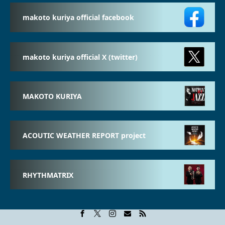
makoto kuriya official facebook
makoto kuriya official X (twitter)
MAKOTO KURIYA
ACOUTIC WEATHER REPORT project
RHYTHMATRIX