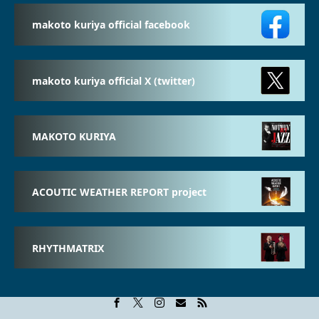
makoto kuriya official facebook
makoto kuriya official X (twitter)
MAKOTO KURIYA
ACOUTIC WEATHER REPORT project
RHYTHMATRIX