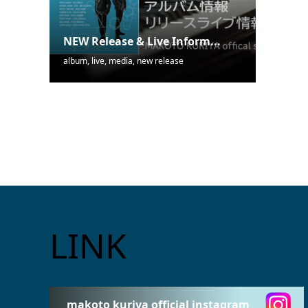
NEW Release & Live Inform...
album
,
live
,
media
,
new release
LINK
makoto kuriya official instagram