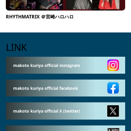
RHYTHMATRIX ＠宮崎ハロハロ
LINK
makoto kuriya official instagram
makoto kuriya official facebook
makoto kuriya official X (twitter)