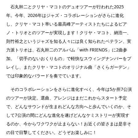
石丸幹二とクリヤ・マコトのデュオツアーが行われた2025
年。今年、2026年はジャズ・コラボレーションがさらに進化
し、クリヤ・マコト率いる最高峰アーティストたちによるピア
ノ・トリオとのツアーが実現します！クリヤ・マコト、納浩一、
則竹裕之というジャズを知る人々には良く知られたベテラン、実
力派トリオは、石丸幹二のアルバム「with FRIENDS」に2曲参
加。「切手のないおくりもの」で軽快なスウィングナンバーをプ
レイし、またクリヤ・マコトのオリジナル曲「さくらガーデン」
では印象的なバラードを奏でています。
そのコラボレーションをさらに進化すべく、今年は5か所7公演
のツアーが決定。選曲、アレンジはまだこれからスタート予定
で、どんなサウンドが生まれどんな方向へと歩んでいくのか、そ
して7公演の間にどんな進化を遂げどんなケミストリーが実現す
るのか、今からワクワクが止まらない！お近くの皆さまは是非そ
の目で目撃してください。どうぞお楽しみに！