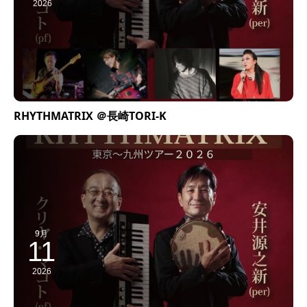
2026
RHYTHMATRIX ＠長崎TORI-K
9月
11
2026