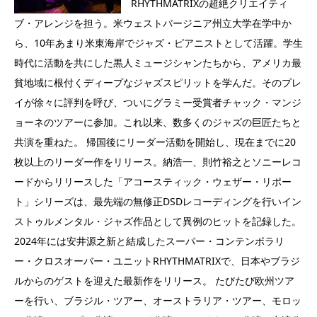
RHYTHMATRIXの超絶クリエイティ
ブ・アレンジを担う。米ウェストバージニア州立大学在学中か
ら、10年あまり米東海岸でジャズ・ピアニストとして活躍。学生
時代に活動を共にした黒人ミュージシャンたちから、アメリカ最
貧地域に根付くディープなジャズスピリットを学んだ。そのプレ
イが徐々に評判を呼び、ついにグラミー受賞者チャック・マンジ
ョーネのツアーに参加。これ以来、数多くのジャズの巨匠たちと
共演を重ねた。 帰国後にリーダー活動を開始し、現在までに20
枚以上のリーダー作をリリース。納浩一、則竹裕之とソニーレコ
ードからリリースした「アコースティック・ウェザー・リポー
ト」シリーズは、最先端の無修正DSDレコーディングを行いイン
ストゥルメンタル・ジャズ作品として異例のヒットを記録した。
2024年には安井源之新と結成したスーパー・コンテンポラリ
ー・クロスオーバー・ユニットRHYTHMATRIXで、日本やブラジ
ルからのゲストを迎えた最新作をリリース。 たびたび欧州ツア
ーを行い、ブラジル・ツアー、オーストラリア・ツアー、モロッ