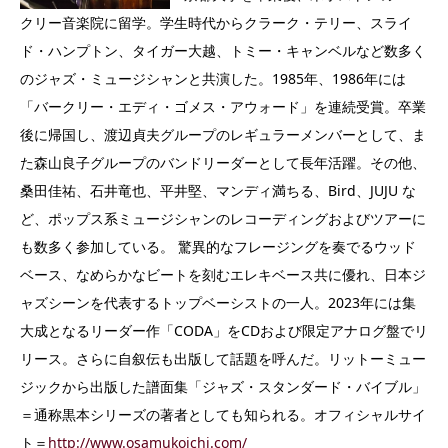
クリー音楽院に留学。学生時代からクラーク・テリー、スライ
ド・ハンプトン、タイガー大越、トミー・キャンベルなど数多く
のジャズ・ミュージシャンと共演した。1985年、1986年には
「バークリー・エディ・ゴメス・アウォード」を連続受賞。卒業
後に帰国し、渡辺貞夫グループのレギュラーメンバーとして、ま
た森山良子グループのバンドリーダーとして長年活躍。その他、
桑田佳祐、石井竜也、平井堅、マンディ満ちる、Bird、JUJU な
ど、ポップス系ミュージシャンのレコーディングおよびツアーに
も数多く参加している。 驚異的なフレージングを奏でるウッド
ベース、なめらかなビートを刻むエレキベース共に優れ、日本ジ
ャズシーンを代表するトップベーシストの一人。2023年には集
大成となるリーダー作「CODA」をCDおよび限定アナログ盤でリ
リース。さらに自叙伝も出版して話題を呼んだ。リットーミュー
ジックから出版した譜面集「ジャズ・スタンダード・バイブル」
＝通称黒本シリーズの著者としても知られる。オフィシャルサイ
ト＝
http://www.osamukoichi.com/