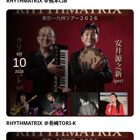
RHYTHMATRIX ＠熊本CIB
9月
10
2026
RHYTHMATRIX ＠長崎TORI-K