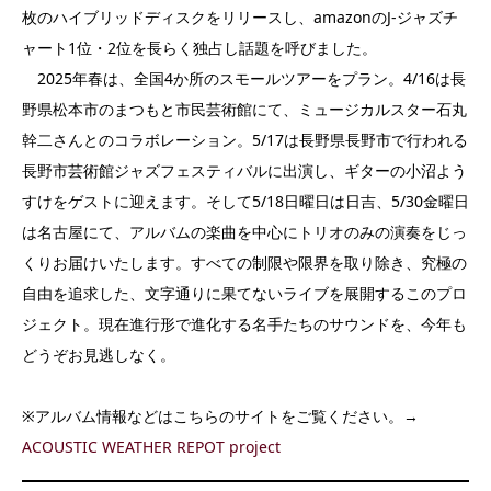
枚のハイブリッドディスクをリリースし、amazonのJ-ジャズチ
ャート1位・2位を長らく独占し話題を呼びました。
2025年春は、全国4か所のスモールツアーをプラン。4/16は長
野県松本市のまつもと市民芸術館にて、ミュージカルスター石丸
幹二さんとのコラボレーション。5/17は長野県長野市で行われる
長野市芸術館ジャズフェスティバルに出演し、ギターの小沼よう
すけをゲストに迎えます。そして5/18日曜日は日吉、5/30金曜日
は名古屋にて、アルバムの楽曲を中心にトリオのみの演奏をじっ
くりお届けいたします。すべての制限や限界を取り除き、究極の
自由を追求した、文字通りに果てないライブを展開するこのプロ
ジェクト。現在進行形で進化する名手たちのサウンドを、今年も
どうぞお見逃しなく。
※アルバム情報などはこちらのサイトをご覧ください。→
ACOUSTIC WEATHER REPOT project