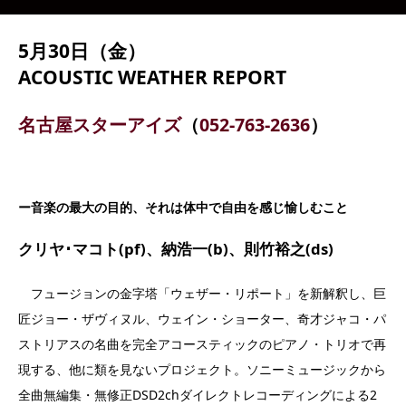
5月30日（金）
ACOUSTIC WEATHER REPORT
名古屋スターアイズ
（
052-763-2636
）
ー音楽の最大の目的、それは体中で自由を感じ愉しむこと
クリヤ･マコト(pf)、納浩一(b)、則竹裕之(ds)
フュージョンの金字塔「ウェザー・リポート」を新解釈し、巨
匠ジョー・ザヴィヌル、ウェイン・ショーター、奇才ジャコ・パ
ストリアスの名曲を完全アコースティックのピアノ・トリオで再
現する、他に類を見ないプロジェクト。ソニーミュージックから
全曲無編集・無修正DSD2chダイレクトレコーディングによる2