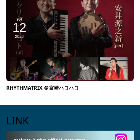
9月
12
2026
RHYTHMATRIX ＠宮崎ハロハロ
LINK
makoto kuriya official instagram