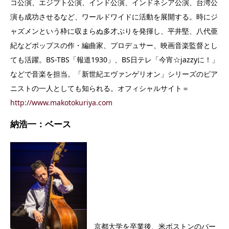
コ公演、エジプト公演、インド公演、インドネシア公演、台湾公
演も成功させるなど、ワールドワイドに活動を展開する。時にジ
ャズメンという枠に収まらぬ多才ぶりを発揮し、平井堅、八代亜
紀などポップスの作・編曲家、プロデュサー、映画音楽監督とし
ても活躍。BS-TBS「報道1930」、BS日テレ「今宵☆jazzyに！」
などで音楽を担当。「新世紀エヴァンゲリオン」シリーズのピア
ニストの一人としても知られる。オフィシャルサイト＝
http://www.makotokuriya.com
納浩一：ベース
京都大学を卒業後、米ボストンのバー