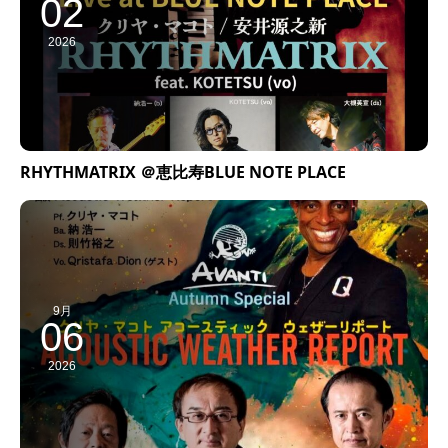
02
2026
RHYTHMATRIX ＠恵比寿BLUE NOTE PLACE
9月
06
2026