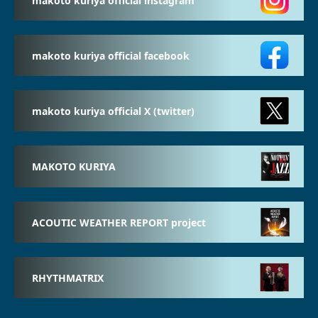
makoto kuriya official facebook
makoto kuriya official X (twitter)
MAKOTO KURIYA
ACOUTIC WEATHER REPORT project
RHYTHMATRIX